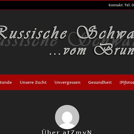
Kontakt: Tel. 0
Hunde
Unsere Zucht
Unvergessen
Gesundheit
(P)foto
Über
atZmyN